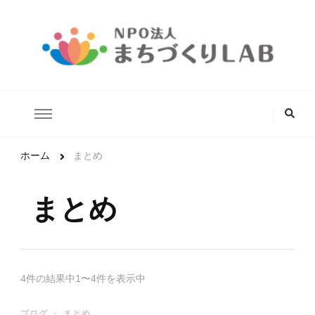
どんな状況にあるこどもたちでも安心して生きていける未来の実
NPO法人まちづくりLAB
現を目指します。
な
に
か
お
探
ホーム
まとめ
し
で
す
まとめ
か
?
4件の結果中1〜4件を表示中
ブログ
まとめ