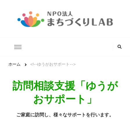
どんな状況にあるこどもたちでも安心して生きていける未来の実
NPO法人まちづくりLAB
現を目指します。
な
に
か
お
探
ホーム
<!--ゆうがおサポート-->
し
で
す
訪問相談支援「ゆうが
か
?
おサポート」
​ご家庭に訪問し、様々なサポートを行います。