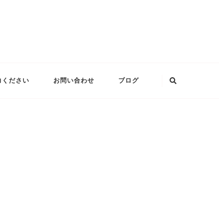
な
力ください
お問い合わせ
ブログ
に
か
お
探
し
で
す
か
?