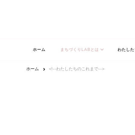
どんな状況にあるこどもたちでも安心して生きていける
NPO法人まちづくりLAB
ホーム
まちづくりLABとは
わたした
ホーム
<!--わたしたちのこれまで-->