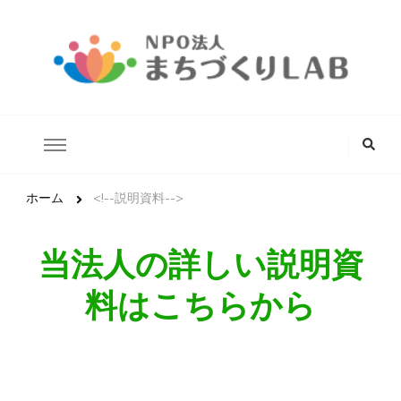
どんな状況にあるこどもたちでも安心して生きていける未来の実
NPO法人まちづくりLAB
現を目指します。
な
に
か
お
探
ホーム
<!--説明資料-->
し
で
す
当法人の詳しい説明資
か
?
料はこちらから