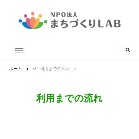
どんな状況にあるこどもたちでも安心して生きていける未来の実
NPO法人まちづくりLAB
現を目指します。
な
に
か
お
探
ホーム
<!--利用までの流れ-->
し
で
す
か
利用までの流れ
?