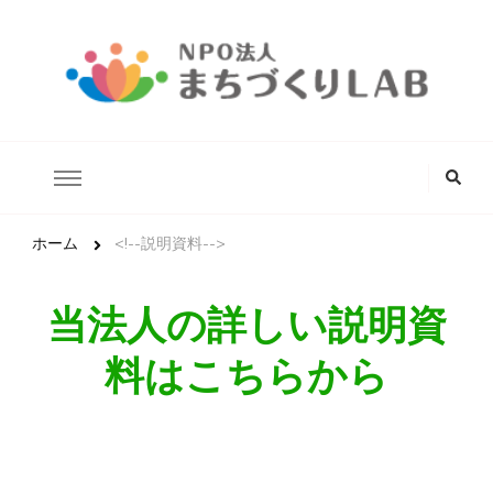
どんな状況にあるこどもたちでも安心して生きていける未来の実
NPO法人まちづくりLAB
現を目指します。
な
に
か
お
探
ホーム
<!--説明資料-->
し
で
す
当法人の詳しい説明資
か
?
料はこちらから