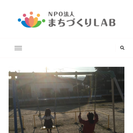
どんな状況にあるこどもたちでも安心して生きていける未来の実
NPO法人まちづくりLAB
現を目指します。
な
に
か
お
探
し
で
す
か
?