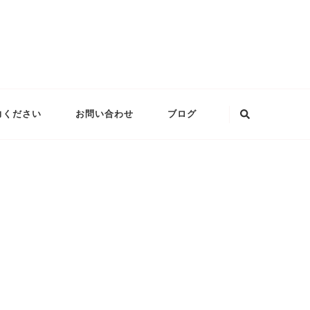
な
力ください
お問い合わせ
ブログ
に
か
お
探
し
で
す
か
?