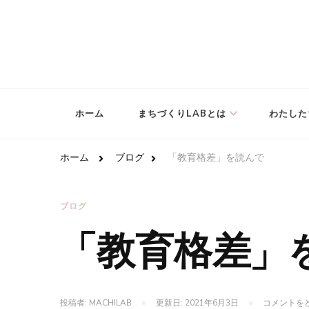
どんな状況にあるこどもたちでも安心して生きていける
NPO法人まちづくりLAB
ホーム
まちづくりLABとは
わたした
ホーム
ブログ
「教育格差」を読んで
ブログ
「教育格差」
投稿者:
MACHILAB
更新日:
2021年6月3日
コメントを