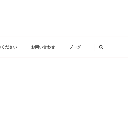
な
力ください
お問い合わせ
ブログ
に
か
お
探
し
で
す
か
?