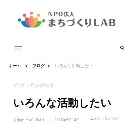
どんな状況にあるこどもたちでも安心して生きていける未来の実
NPO法人まちづくりLAB
現を目指します。
な
に
か
お
探
ホーム
ブログ
いろんな活動したい
し
で
す
ブログ
日ごろのこと
か
?
いろんな活動したい
(い
コメントをどうぞ
投稿者:
MACHILAB
2021年5月14日
ろ
ん